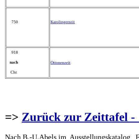
750
Karolingerzeit
918
nach
Ottonenzeit
Chr.
=>
Zurück zur Zeittafel - 
Nac
h B.-U.Abels im
Ausstellungskatalog 