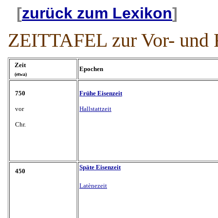
[
zurück zum Lexikon
] 
ZEITTAFEL zur Vor- und F
Zeit
Epochen
(etwa)
750
Frühe Eisenzeit
vor
Hallstattzeit
Chr.
Späte Eisenzeit
450
Latènezeit