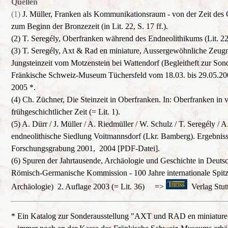
Quellen
(1)
J. Müller, Franken als Kommunikationsraum - von der Zeit des
zum Beginn der Bronzezeit (in Lit. 22, S. 17 ff.).
(2) T. Seregély, Oberfranken während des Endneolithikums (Lit. 22,
(3) T. Seregély, Axt & Rad en miniature, Aussergewöhnliche Zeugn
Jungsteinzeit vom Motzenstein bei Wattendorf (Begleitheft zur Son
Fränkische Schweiz-Museum Tüchersfeld vom 18.03. bis 29.05.200
2005 *.
(4) Ch. Züchner, Die Steinzeit in Oberfranken. In: Oberfranken in 
frühgeschichtlicher Zeit (= Lit. 1).
(5) A. Dürr / J. Müller / A. Riedmüller / W. Schulz / T. Seregély / 
endneolithische Siedlung Voitmannsdorf (Lkr. Bamberg). Ergebniss
Forschungsgrabung 2001, 2004 [PDF-Datei].
(6) Spuren der Jahrtausende, Archäologie und Geschichte in Deuts
Römisch-Germanische Kommission - 100 Jahre internationale Spitz
Archäologie) 2. Auflage 2003 (= Lit. 36)
=>
Verlag Stutt
* Ein Katalog zur Sonderausstellung "AXT und RAD en miniature ..