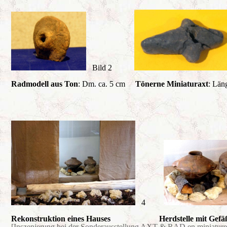
Bild 2
Radmodell aus Ton
: Dm. ca. 5 cm
Tönerne Miniaturaxt
: Län
4
Rekonstruktion eines Hauses Herdstelle mit Gefä
[Inszenierung bei der Sonderausstellung AXT & RAD en miniature 