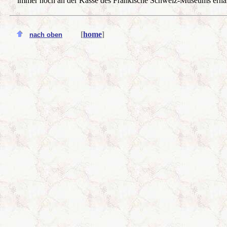
immer noch an der Kasse des Fränkische Schweiz-Museums erhält
[
home
]
Fot
nach oben