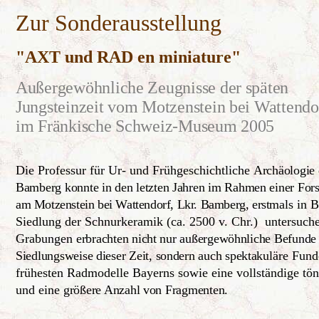
Zur Sonderausstellung
"AXT und RAD en miniature"
A
ußergewöhnliche Zeugnisse der späten
Jungsteinzeit vom Motzenstein bei Wattendo
im Fränkische Schweiz-Museum 2005
Die Professur für Ur- und Frühgeschichtliche
Archäologie 
Bamberg konnte in den letzten Jahren im Rahmen einer Fo
am Motzenstein bei Wattendorf, Lkr. Bamberg, erst
mals in B
Siedlung der Schnurkeramik (ca. 2500 v. Chr.) untersuch
Grabungen
erbrachten nicht nur außergewöhnliche Befunde
Siedlungsweise dieser Zeit, sondern auch spektaku
läre Fund
frühesten Radmodelle Bayerns sowie eine vollständige tön
und eine
größere Anzahl von
Fragmenten.