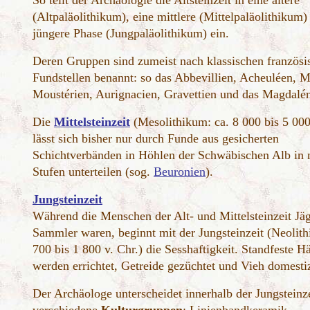
So teilt der Archäologie die Altsteinzeit in eine ältere
(Altpaläolithikum), eine mittlere (Mittelpaläolithikum)
jüngere Phase (Jungpaläolithikum) ein.
Deren Gruppen sind zumeist nach klassischen französi
Fundstellen benannt: so das Abbevillien, Acheuléen, M
Moustérien, Aurignacien, Gravettien und das Magdalén
Die
Mittelsteinzeit
(Mesolithikum: ca. 8 000 bis 5 000
lässt sich bisher nur durch Funde aus gesicherten
Schichtverbänden in Höhlen der Schwäbischen Alb in 
Stufen unterteilen (sog.
Beuronien
).
Jungsteinzeit
Während die Menschen der Alt- und Mittelsteinzeit Jä
Sammler waren, beginnt mit der Jungsteinzeit (Neolith
700 bis 1 800 v. Chr.) die Sesshaftigkeit. Standfeste H
werden errichtet, Getreide gezüchtet und Vieh domestiz
Der Archäologe unterscheidet innerhalb der Jungsteinz