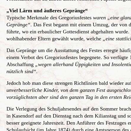
„Viel Lärm und äußeres Gepränge“
Typische Merkmale des Gregoriusfestes
waren „eine glanz
Gepränge“
. Das Fest begann mit einem Umzug, der von d
führte, wo ein erbaulicher Gottesdienst abgehalten wurde.
wohlhabender Eltern gewählt wurde, welche
„eine stattli
Das Gepränge um die Ausstattung des Festes erregte häufig
einem Verbot des Gregoriusfestes begegnete. So verfügte 
Abschaffung
„wegen allerhand Üppigkeiten und Insolenti
nützlich sind“.
Jedoch hob man diese strengen Richtlinien bald wieder a
unverbesserliche Kinder, von dem ganzen Fest ausgeschlos
vorzüglichsten aber sind den ganzen Tag in den ersten Rei
Die Verlegung des Schuljahrsendes auf den Sommer bracht
in Kasendorf auf den Dienstag nach dem Kilianstag und s
besser geeignete Jahreszeit. Den Anführer des Festzuges e
Schulaufsicht (im Jahre 1874) durch eine Amtsperson des 