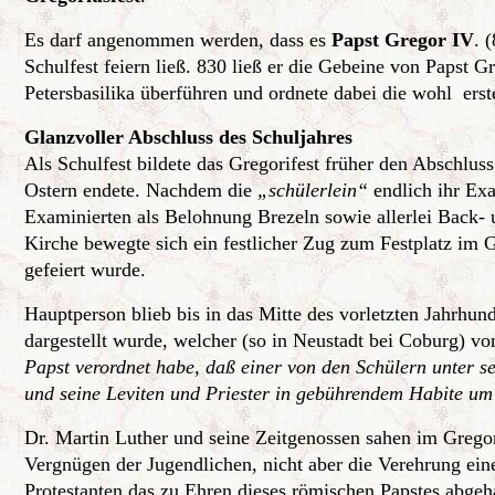
Es darf angenommen werden, dass es
Papst Gregor IV
. 
Schulfest feiern ließ. 830 ließ er die Gebeine von Papst Gr
Petersbasilika überführen und ordnete dabei die wohl erst
Glanzvoller Abschluss des Schuljahres
Als Schulfest bildete das Gregorifest früher den Abschlus
Ostern endete. Nachdem die
„schülerlein“
endlich ihr Exa
Examinierten als Belohnung Brezeln sowie allerlei Back
Kirche bewegte sich ein festlicher Zug zum Festplatz im 
gefeiert wurde.
Hauptperson blieb bis in das Mitte des vorletzten Jahrhun
dargestellt wurde, welcher (so in Neustadt bei Coburg) v
Papst verordnet habe, daß einer von den Schülern unter s
und seine Leviten und Priester in gebührendem Habite um 
Dr. Martin Luther und seine Zeitgenossen sahen im Gregori
Vergnügen der Jugendlichen, nicht aber die Verehrung ei
Protestanten das zu Ehren dieses römischen Papstes abgeha