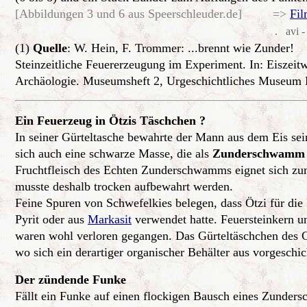
[Abbildungen 3 und 6 aus Speerschleuder.de] =>
Fi
. avi -
(1)
Quelle
: W. Hein, F. Trommer: ...brennt wie Zunder!
Steinzeitliche Feuererzeugung im Experiment. In: Eiszeitw
Archäologie. Museumsheft 2, Urgeschichtliches Museum B
Ein Feuerzeug in Ötzis Täschchen ?
In seiner Gürteltasche bewahrte der Mann aus dem Eis se
sich auch eine schwarze Masse, die als
Zunderschwamm
Fruchtfleisch des Echten Zunderschwamms eignet sich zu
musste deshalb trocken aufbewahrt werden.
Feine Spuren von Schwefelkies belegen, dass Ötzi für di
Pyrit oder aus
Markasit
verwendet hatte. Feuersteinkern u
waren wohl verloren gegangen. Das Gürteltäschchen des Gl
wo sich ein derartiger organischer Behälter aus vorgeschich
Der zündende Funke
Fällt ein Funke auf einen flockigen Bausch eines Zunder