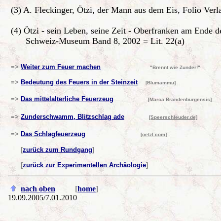
(3) A. Fleckinger, Ötzi, der Mann aus dem Eis, Folio Verl
(4)
Ötzi - sein Leben, seine Zeit - Oberfranken am Ende de
Schweiz-Museum Band 8, 2002 = Lit. 22(a)
=>
Weiter zum Feuer machen
"Brennt wie Zunder!"
=>
Bedeutung des Feuers in der Steinzeit
[Blumammu]
=>
Das mittelalterliche Feuerzeug
[Marca Brandenburgensis]
=>
Zunderschwamm, Blitzschlag ade
[Speerschleuder.de]
=>
Das Schlagfeuerzeug
[oetzl.com]
[
zurück zum Rundgang
]
[
zurück zur Experimentellen Archäologie
]
nach oben
[
home
]
19.09.2005/
7.01.2010